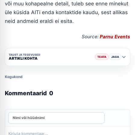
või muu kohapealne detail, tuleb see enne minekut
üle küsida AITi enda kontaktide kaudu, sest allikas
neid andmeid eraldi ei esita.
Source:
Parnu Events
TAUST JA TEGEVUSED
TEATA
JAGA
ARTIKLI KOHTA
Kogukond
Kommentaarid
0