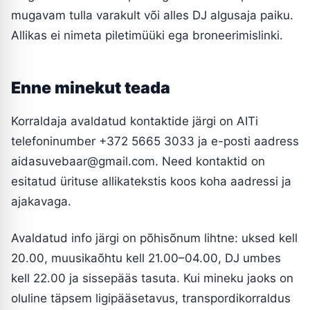
mugavam tulla varakult või alles DJ algusaja paiku.
Allikas ei nimeta piletimüüki ega broneerimislinki.
Enne minekut teada
Korraldaja avaldatud kontaktide järgi on AITi
telefoninumber +372 5665 3033 ja e-posti aadress
aidasuvebaar@gmail.com. Need kontaktid on
esitatud ürituse allikatekstis koos koha aadressi ja
ajakavaga.
Avaldatud info järgi on põhisõnum lihtne: uksed kell
20.00, muusikaõhtu kell 21.00–04.00, DJ umbes
kell 22.00 ja sissepääs tasuta. Kui mineku jaoks on
oluline täpsem ligipääsetavus, transpordikorraldus