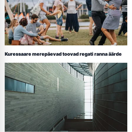
Kuressaare merepäevad toovad regati ranna äärde