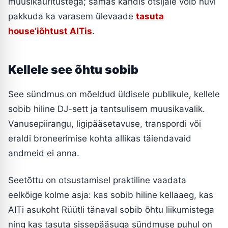
muusikaüritustega; samas kandis otsijale võib huvi
pakkuda ka varasem ülevaade
tasuta
house’iõhtust AITis
.
Kellele see õhtu sobib
See sündmus on mõeldud üldisele publikule, kellele
sobib hiline DJ-sett ja tantsulisem muusikavalik.
Vanusepiirangu, ligipääsetavuse, transpordi või
eraldi broneerimise kohta allikas täiendavaid
andmeid ei anna.
Seetõttu on otsustamisel praktiline vaadata
eelkõige kolme asja: kas sobib hiline kellaaeg, kas
AITi asukoht Rüütli tänaval sobib õhtu liikumistega
ning kas tasuta sissepääsuga sündmuse puhul on