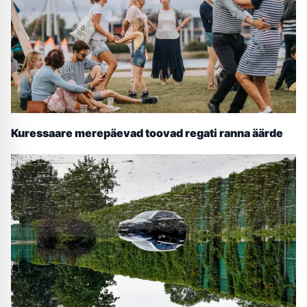
Kuressaare merepäevad toovad regati ranna äärde