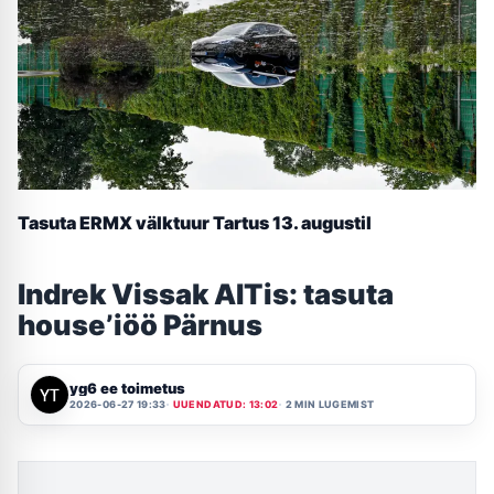
Tasuta ERMX välktuur Tartus 13. augustil
Indrek Vissak AITis: tasuta
house’iöö Pärnus
yg6 ee toimetus
2026-06-27 19:33
UUENDATUD: 13:02
2 MIN LUGEMIST