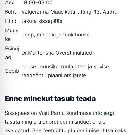
Aeg
19.00–03.00
Koht
Valgeranna Muusikatall, Ringi 13, Audru
Hind
tasuta sissepääs
Muusi
deep, melodic ja funk house
ka
Esinej
Dr.Martens ja Overstimulated
ad
house-muusika kuulajatele ja suvise
Sobib
reedeõhtu plaani otsijatele
Enne minekut tasub teada
Sissepääs on Visit Pärnu sündmuse info järgi
tasuta ning eraldi broneerimisnõuet ei ole
avaldatud. See teeb õhtu planeerimise lihtsamaks,