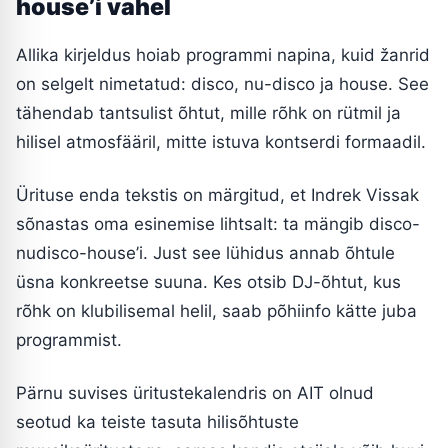
house’i vahel
Allika kirjeldus hoiab programmi napina, kuid žanrid
on selgelt nimetatud: disco, nu-disco ja house. See
tähendab tantsulist õhtut, mille rõhk on rütmil ja
hilisel atmosfääril, mitte istuva kontserdi formaadil.
Ürituse enda tekstis on märgitud, et Indrek Vissak
sõnastas oma esinemise lihtsalt: ta mängib disco-
nudisco-house’i. Just see lühidus annab õhtule
üsna konkreetse suuna. Kes otsib DJ-õhtut, kus
rõhk on klubilisemal helil, saab põhiinfo kätte juba
programmist.
Pärnu suvises üritustekalendris on AIT olnud
seotud ka teiste tasuta hilisõhtuste