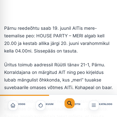
Pärnu reedeõhtu saab 19. juunil AITis mere-
teemalise peo: HOUSE PARTY – MERI algab kell
20.00 ja kestab allika järgi 20. juuni varahommikul
kella 04.00ni. Sissepääs on tasuta.
Üritus toimub aadressil Rüütli tänav 21-1, Pärnu.
Korraldajana on märgitud AIT ning peo kirjeldus
lubab mängulist õhkkonda, kus „meri” tuuakse
suvebaarile omases võtmes AITi. Kohapeal on baar.
See on mõeldud eeskätt neile, kes otsivad Pärnu
VOOG
KUUM
OTSI
KATALOOG
kesklinnas õhtust muusikaüritust ilma piletikuluta.
Samas annab korraldaja tekst mõista, et tasuta