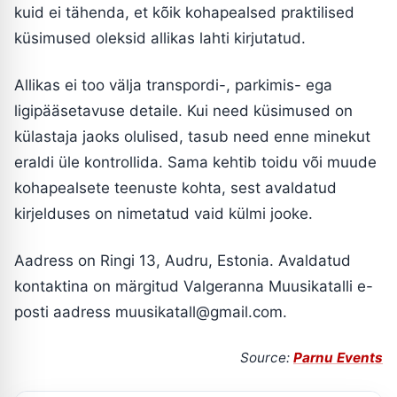
kuid ei tähenda, et kõik kohapealsed praktilised
küsimused oleksid allikas lahti kirjutatud.
Allikas ei too välja transpordi-, parkimis- ega
ligipääsetavuse detaile. Kui need küsimused on
külastaja jaoks olulised, tasub need enne minekut
eraldi üle kontrollida. Sama kehtib toidu või muude
kohapealsete teenuste kohta, sest avaldatud
kirjelduses on nimetatud vaid külmi jooke.
Aadress on Ringi 13, Audru, Estonia. Avaldatud
kontaktina on märgitud Valgeranna Muusikatalli e-
posti aadress
muusikatall@gmail.com
.
Source:
Parnu Events