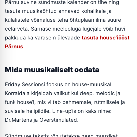
Pärnu suvine sündmuste kalender on tihe ning
tasuta muusikaõhtud annavad kohalikele ja
külalistele võimaluse teha õhtuplaan ilma suure
eelarveta. Sarnase meeleoluga lugejale võib huvi
pakkuda ka varasem ülevaade
tasuta house’iööst
Pärnus
.
Mida muusikaliselt oodata
Friday Sessionsi fookus on house-muusikal.
Korraldaja kirjeldab valikut kui deep, melodic ja
funk house’i, mis viitab pehmemale, rütmilisele ja
suvisele helipildile. Line-up’is on kaks nime:
Dr.Martens ja Overstimulated.
Sündmuse tekstis rõhutatakse head muusikat,