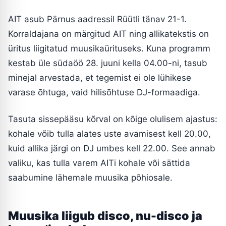
AIT asub Pärnus aadressil Rüütli tänav 21-1.
Korraldajana on märgitud AIT ning allikatekstis on
üritus liigitatud muusikaürituseks. Kuna programm
kestab üle südaöö 28. juuni kella 04.00-ni, tasub
minejal arvestada, et tegemist ei ole lühikese
varase õhtuga, vaid hilisõhtuse DJ-formaadiga.
Tasuta sissepääsu kõrval on kõige olulisem ajastus:
kohale võib tulla alates uste avamisest kell 20.00,
kuid allika järgi on DJ umbes kell 22.00. See annab
valiku, kas tulla varem AITi kohale või sättida
saabumine lähemale muusika põhiosale.
Muusika liigub disco, nu-disco ja