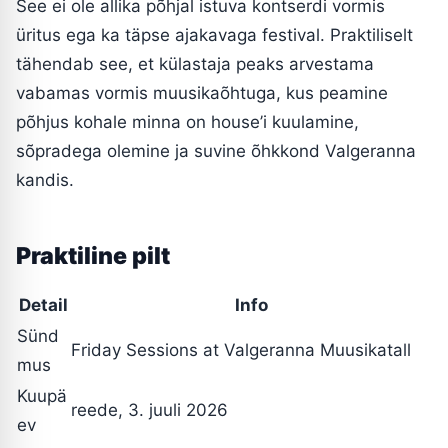
See ei ole allika põhjal istuva kontserdi vormis
üritus ega ka täpse ajakavaga festival. Praktiliselt
tähendab see, et külastaja peaks arvestama
vabamas vormis muusikaõhtuga, kus peamine
põhjus kohale minna on house’i kuulamine,
sõpradega olemine ja suvine õhkkond Valgeranna
kandis.
Praktiline pilt
Detail
Info
Sünd
Friday Sessions at Valgeranna Muusikatall
mus
Kuupä
reede, 3. juuli 2026
ev