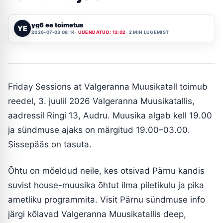
yg6 ee toimetus
YE
2026-07-03 08:14
UUENDATUD: 13:02
2 MIN LUGEMIST
Friday Sessions at Valgeranna Muusikatall toimub
reedel, 3. juulil 2026 Valgeranna Muusikatallis,
aadressil Ringi 13, Audru. Muusika algab kell 19.00
ja sündmuse ajaks on märgitud 19.00–03.00.
Sissepääs on tasuta.
Õhtu on mõeldud neile, kes otsivad Pärnu kandis
suvist house-muusika õhtut ilma piletikulu ja pika
ametliku programmita. Visit Pärnu sündmuse info
järgi kõlavad Valgeranna Muusikatallis deep,