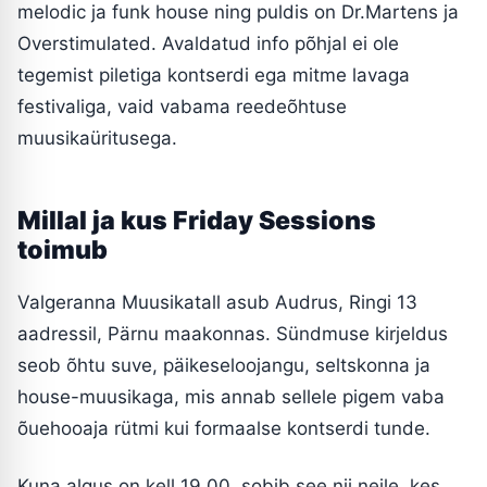
melodic ja funk house ning puldis on Dr.Martens ja
Overstimulated. Avaldatud info põhjal ei ole
tegemist piletiga kontserdi ega mitme lavaga
festivaliga, vaid vabama reedeõhtuse
muusikaüritusega.
Millal ja kus Friday Sessions
toimub
Valgeranna Muusikatall asub Audrus, Ringi 13
aadressil, Pärnu maakonnas. Sündmuse kirjeldus
seob õhtu suve, päikeseloojangu, seltskonna ja
house-muusikaga, mis annab sellele pigem vaba
õuehooaja rütmi kui formaalse kontserdi tunde.
Kuna algus on kell 19.00, sobib see nii neile, kes