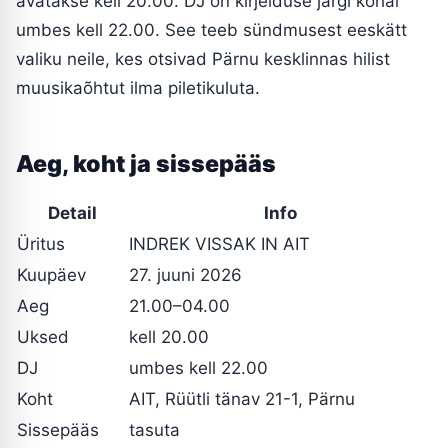
avatakse kell 20.00. DJ on kirjelduse järgi kohal
umbes kell 22.00. See teeb sündmusest eeskätt
valiku neile, kes otsivad Pärnu kesklinnas hilist
muusikaõhtut ilma piletikuluta.
Aeg, koht ja sissepääs
Detail
Info
Üritus
INDREK VISSAK IN AIT
Kuupäev
27. juuni 2026
Aeg
21.00–04.00
Uksed
kell 20.00
DJ
umbes kell 22.00
Koht
AIT, Rüütli tänav 21-1, Pärnu
Sissepääs
tasuta