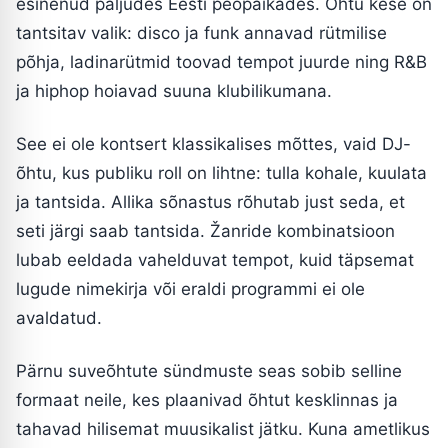
esinenud paljudes Eesti peopaikades. Õhtu kese on
tantsitav valik: disco ja funk annavad rütmilise
põhja, ladinarütmid toovad tempot juurde ning R&B
ja hiphop hoiavad suuna klubilikumana.
See ei ole kontsert klassikalises mõttes, vaid DJ-
õhtu, kus publiku roll on lihtne: tulla kohale, kuulata
ja tantsida. Allika sõnastus rõhutab just seda, et
seti järgi saab tantsida. Žanride kombinatsioon
lubab eeldada vahelduvat tempot, kuid täpsemat
lugude nimekirja või eraldi programmi ei ole
avaldatud.
Pärnu suveõhtute sündmuste seas sobib selline
formaat neile, kes plaanivad õhtut kesklinnas ja
tahavad hilisemat muusikalist jätku. Kuna ametlikus