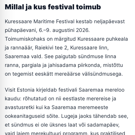
Millal ja kus festival toimub
Kuressaare Maritime Festival kestab neljapäevast
pühapäevani, 6.–9. augustini 2026.
Toimumiskohaks on märgitud Kuressaare puhkeala
ja rannaäär, Raiekivi tee 2, Kuressaare linn,
Saaremaa vald. See paigutab sündmuse linna
ranna, pargiala ja jahisadama piirkonda, mistõttu
on tegemist eeskätt mereäärse välisündmusega.
Visit Estonia kirjeldab festivali Saaremaa mereloo
kaudu: rõhutatud on nii eestlaste merereise ja
avastusretki kui ka Saaremaa meremeeste
ookeanitaguseid sõite. Lugeja jaoks tähendab see,
et sündmus ei ole üksnes laat või sadamapäev,
vaid laiem merekultuuri programm, kus praktilised