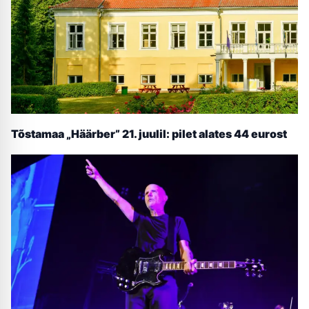
Tõstamaa „Häärber” 21. juulil: pilet alates 44 eurost