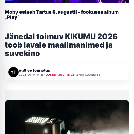
Moby esineb Tartus 6. augustil – fookuses album
„Play“
Jänedal toimuv KIKUMU 2026
toob lavale maailmanimed ja
suvekino
yg6 ee toimetus
2026-07-14 14:13
UUENDATUD: 13:02
2 MIN LUGEMIST