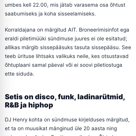
umbes kell 22.00, mis jätab varasema osa õhtust
saabumiseks ja koha sisseelamiseks.
Korraldajana on märgitud AIT. Broneerimisinfot ega
eraldi piletimüüki sündmuse juures ei ole esitatud;
allikas märgib sissepääsuks tasuta sissepääsu. See
teeb ürituse lihtsaks valikuks neile, kes otsustavad
õhtuplaani samal päeval või ei soovi piletiostuga
ette siduda.
Setis on disco, funk, ladinarütmid,
R&B ja hiphop
DJ Henry kohta on sündmuse kirjelduses märgitud,
et ta on muusikat mänginud üle 20 aasta ning