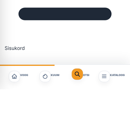
Sisukord
VOOG
KUUM
OTSI
KATALOOG