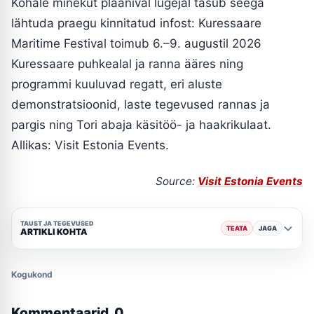
Kohale minekut plaanival lugejal tasub seega
lähtuda praegu kinnitatud infost: Kuressaare
Maritime Festival toimub 6.–9. augustil 2026
Kuressaare puhkealal ja ranna ääres ning
programmi kuuluvad regatt, eri aluste
demonstratsioonid, laste tegevused rannas ja
pargis ning Tori abaja käsitöö- ja haakrikulaat.
Allikas: Visit Estonia Events.
Source:
Visit Estonia Events
TAUST JA TEGEVUSED
TEATA
JAGA
ARTIKLI KOHTA
Kogukond
Kommentaarid
0