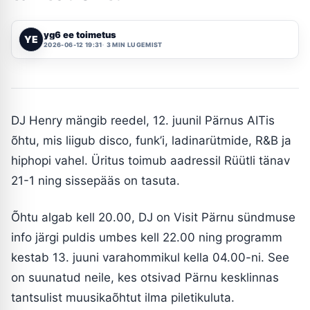
yg6 ee toimetus
YE
2026-06-12 19:31
3 MIN LUGEMIST
DJ Henry mängib reedel, 12. juunil Pärnus AITis
õhtu, mis liigub disco, funk’i, ladinarütmide, R&B ja
hiphopi vahel. Üritus toimub aadressil Rüütli tänav
21-1 ning sissepääs on tasuta.
Õhtu algab kell 20.00, DJ on Visit Pärnu sündmuse
info järgi puldis umbes kell 22.00 ning programm
kestab 13. juuni varahommikul kella 04.00-ni. See
on suunatud neile, kes otsivad Pärnu kesklinnas
tantsulist muusikaõhtut ilma piletikuluta.