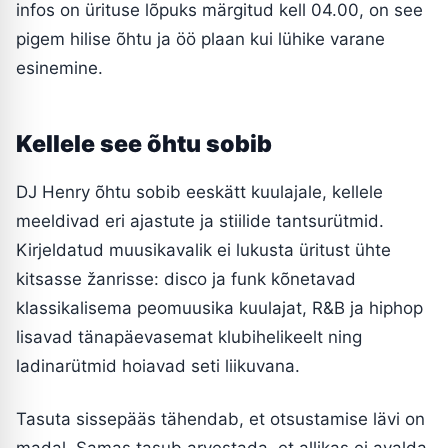
infos on ürituse lõpuks märgitud kell 04.00, on see
pigem hilise õhtu ja öö plaan kui lühike varane
esinemine.
Kellele see õhtu sobib
DJ Henry õhtu sobib eeskätt kuulajale, kellele
meeldivad eri ajastute ja stiilide tantsurütmid.
Kirjeldatud muusikavalik ei lukusta üritust ühte
kitsasse žanrisse: disco ja funk kõnetavad
klassikalisema peomuusika kuulajat, R&B ja hiphop
lisavad tänapäevasemat klubihelikeelt ning
ladinarütmid hoiavad seti liikuvana.
Tasuta sissepääs tähendab, et otsustamise lävi on