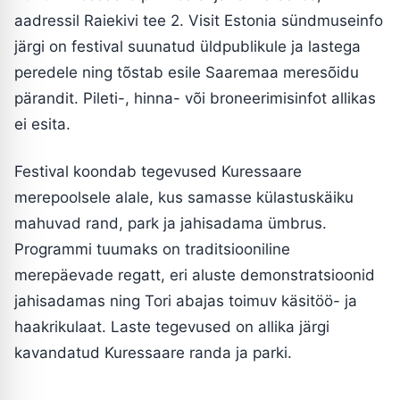
aadressil Raiekivi tee 2. Visit Estonia sündmuseinfo
järgi on festival suunatud üldpublikule ja lastega
peredele ning tõstab esile Saaremaa meresõidu
pärandit. Pileti-, hinna- või broneerimisinfot allikas
ei esita.
Festival koondab tegevused Kuressaare
merepoolsele alale, kus samasse külastuskäiku
mahuvad rand, park ja jahisadama ümbrus.
Programmi tuumaks on traditsiooniline
merepäevade regatt, eri aluste demonstratsioonid
jahisadamas ning Tori abajas toimuv käsitöö- ja
haakrikulaat. Laste tegevused on allika järgi
kavandatud Kuressaare randa ja parki.