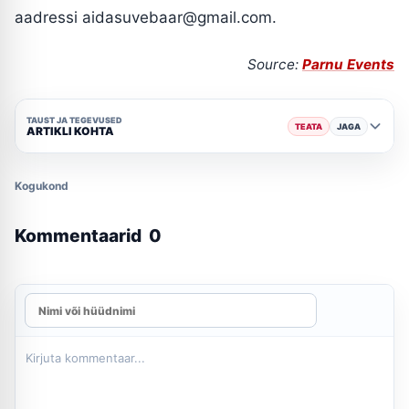
aadressi
aidasuvebaar@gmail.com
.
Source:
Parnu Events
TAUST JA TEGEVUSED
TEATA
JAGA
ARTIKLI KOHTA
Kogukond
Kommentaarid
0