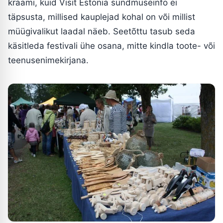
kraami, kuid Visit Estonia sündmuseinfo ei
täpsusta, millised kauplejad kohal on või millist
müügivalikut laadal näeb. Seetõttu tasub seda
käsitleda festivali ühe osana, mitte kindla toote- või
teenusenimekirjana.