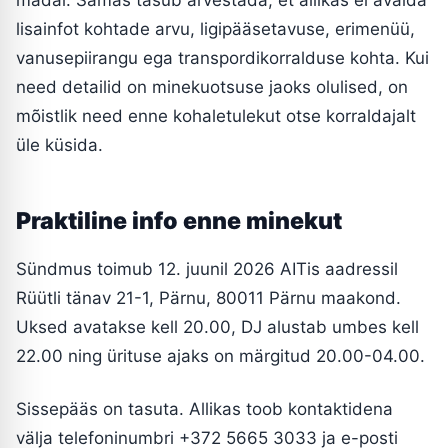
madal. Samas tasub arvestada, et allikas ei avalda
lisainfot kohtade arvu, ligipääsetavuse, erimenüü,
vanusepiirangu ega transpordikorralduse kohta. Kui
need detailid on minekuotsuse jaoks olulised, on
mõistlik need enne kohaletulekut otse korraldajalt
üle küsida.
Praktiline info enne minekut
Sündmus toimub 12. juunil 2026 AITis aadressil
Rüütli tänav 21-1, Pärnu, 80011 Pärnu maakond.
Uksed avatakse kell 20.00, DJ alustab umbes kell
22.00 ning ürituse ajaks on märgitud 20.00-04.00.
Sissepääs on tasuta. Allikas toob kontaktidena
välja telefoninumbri +372 5665 3033 ja e-posti