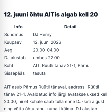
12. juuni õhtu AITis algab kell 20
Info
Detail
Sündmus
DJ Henry
Kuupäev
12. juuni 2026
Aeg
20.00-04.00
DJ alustab
umbes 22.00
Koht
AIT, Rüütli tänav 21-1, Pärnu
Sissepääs
tasuta
AIT asub Pärnus Rüütli tänaval, aadressil Rüütli
tänav 21-1. Avaldatud info järgi avatakse uksed kell
20.00, nii et kohale saab tulla enne DJ-seti algust
ning võtta õhtu rahulikumalt käima. DJ alustab