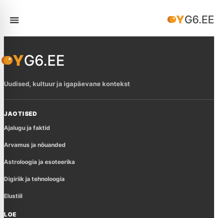
YG6.EE
YG6.EE
Uudised, kultuur ja igapäevane kontekst
JAOTISED
Ajalugu ja faktid
Arvamus ja nõuanded
Astroloogia ja esoteerika
Digiriik ja tehnoloogia
Elustiil
LOE