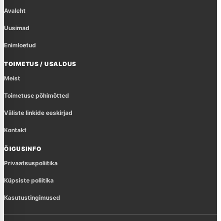
Avaleht
Uusimad
Enimloetud
TOIMETUS / USALDUS
Meist
Toimetuse põhimõtted
Väliste linkide eeskirjad
Kontakt
ÕIGUSINFO
Privaatsuspoliitika
Küpsiste poliitika
Kasutustingimused