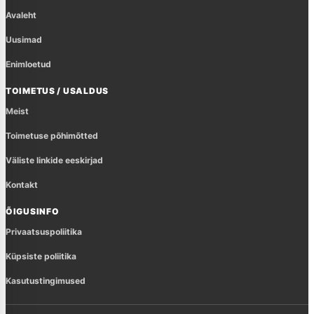
Avaleht
Uusimad
Enimloetud
TOIMETUS / USALDUS
Meist
Toimetuse põhimõtted
Väliste linkide eeskirjad
Kontakt
ÕIGUSINFO
Privaatsuspoliitika
Küpsiste poliitika
Kasutustingimused