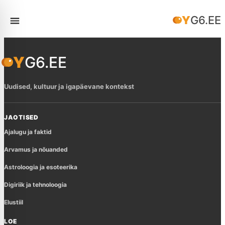
YG6.EE
YG6.EE
Uudised, kultuur ja igapäevane kontekst
JAOTISED
Ajalugu ja faktid
Arvamus ja nõuanded
Astroloogia ja esoteerika
Digiriik ja tehnoloogia
Elustiil
LOE